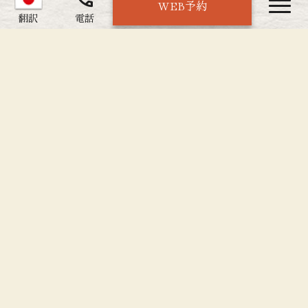
店主おすすめ三選
WEB予約
navi
翻訳
電話
料理の中でも特に人気の高いこだわりの逸品です。
どれも店主が厳選した食材と技で仕上げた自慢の料理
ですので、
ぜひご堪能ください。
もつ鍋
1,650円